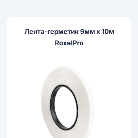
Лента-герметик 9мм х 10м
RoxelPro